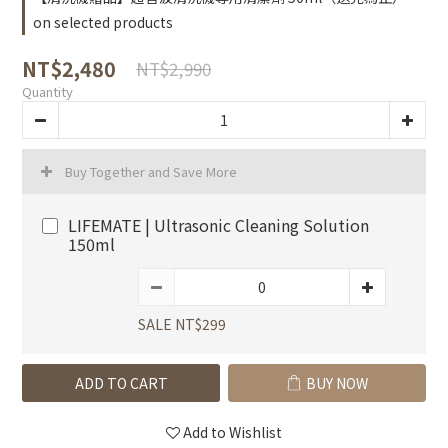
on selected products
NT$2,480
NT$2,990
Quantity
Buy Together and Save More
LIFEMATE | Ultrasonic Cleaning Solution
150ml
SALE NT$299
ADD TO CART
BUY NOW
Add to Wishlist