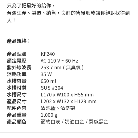
只為了把最好的給你，
台灣生產、製造、銷售，良好的售後服務讓你絕對找得到
人！
產品規格：
產品型號
KF240
額定電壓
AC 110 V ~ 60 Hz
紫外線波長
253.7 nm ( 無臭氧 )
消耗功率
35 W
水槽容量
650 ml
水槽材質
SUS #304
水槽尺寸
L170 x W100 x H55 mm
產品尺寸
L202 x W132 x H129 mm
配件內容
清洗籃、清洗架
產品重量
1,000 g
產品顏色
簡約白灰 / 奶油白金 / 質感黑金