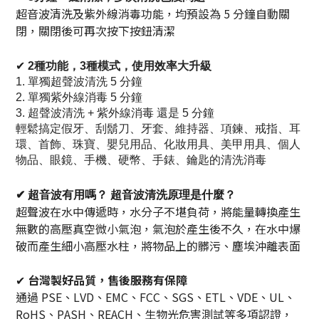
超音波清洗及紫外線消毒功能，均預設為 5 分鐘自動關
閉，關閉後可再次按下按鈕清潔
✔
2種功能，3種模式，使用效率大升級
1. 單獨超聲波清洗 5 分鐘
2. 單獨紫外線消毒 5 分鐘
3. 超聲波清洗 + 紫外線消毒 還是 5 分鐘
輕鬆搞定假牙、刮鬍刀、牙套、維持器、項鍊、戒指、耳
環、首飾、珠寶、嬰兒用品、化妝用具、美甲用具、個人
物品、眼鏡、手機、硬幣、手錶、鑰匙的清洗消毒
✔
超音波有用嗎？ 超音波清洗原理是什麼？
超聲波在水中傳遞時，水分子不堪負荷，將能量轉換產生
無數的高壓真空微小氣泡，氣泡於產生後不久，在水中爆
破而產生細小高壓水柱，將物品上的髒污、塵埃沖離表面
✔
台灣製好品質，售後服務有保障
通過 PSE、LVD、EMC、FCC、SGS、ETL、VDE、UL、
RoHS、PASH、REACH、生物光危害測試等多項認證，