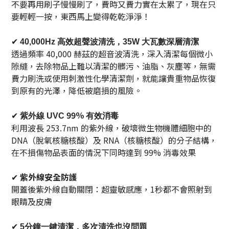
不要再用刷子慢慢刷了，費時又費力實在太累了，現在只
要輕輕一按，東西馬上變得乾乾淨淨！
✔
40,000Hz 高效超聲波清洗，
35W 大瓦數深層清潔
透過頻率 40,000 赫茲的超音波清洗，深入清潔每個微小
隙縫，去除物品上難以清潔的髒污、油脂、灰塵等，無需
費力刷洗或使用刺激性化學清潔劑，就能讓貴重物品恢復
到原有的光澤，降低被磨損的風險。
✔
99％
紫外線 UVC
有效消毒
利用波長 253.7nm 的紫外線，破壞微生物機體細胞中的
DNA（脫氧核糖核酸）及 RNA（核糖核酸）的分子結構，
在不損傷物品表面的情況下同時達到 99% 消毒效果
✔
紫外線安全防護
開蓋後紫外線自動關閉：超靈敏感應，1秒都不會照射到
眼睛及皮膚
✔
5分鐘一鍵清潔，多次清洗也沒問題