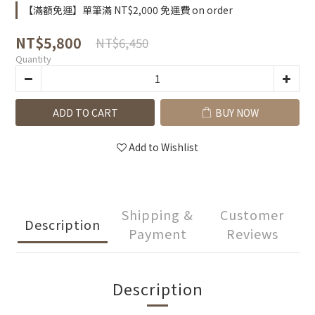
【滿額免運】單筆滿 NT$2,000 免運費 on order
NT$5,800
NT$6,450
Quantity
ADD TO CART
BUY NOW
Add to Wishlist
Shipping &
Customer
Description
Payment
Reviews
Description