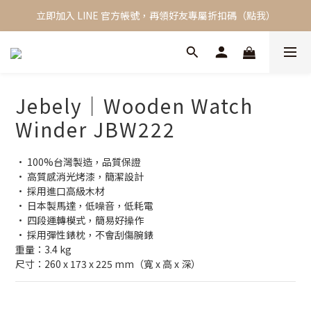
立即加入 LINE 官方帳號，再領好友專屬折扣碼（點我）
新會員限定，加入會員立即獲得 NT$100 購物金
全館單筆滿 2000 免運費
新會員限定，加入會員立即獲得 NT$100 購物金
Jebely｜Wooden Watch
Winder JBW222
• 100%台灣製造，品質保證
• 高質感消光烤漆，簡潔設計
• 採用進口高級木材
• 日本製馬達，低噪音，低耗電
• 四段運轉模式，簡易好操作
• 採用彈性錶枕，不會刮傷腕錶
重量：3.4 kg 
尺寸：260 x 173 x 225 mm（寬 x 高 x 深）