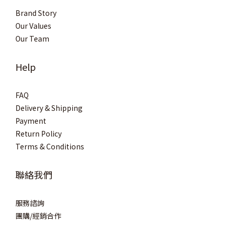
Brand Story
Our Values
Our Team
Help
FAQ
Delivery & Shipping
Payment
Return Policy
Terms & Conditions
聯絡我們
服務諮詢
團購/經銷合作