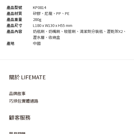
產品型號
KP0814
產品材質
矽膠、尼龍、PP、PE
產品重量
280g
產品尺寸
L180 x W130 x H55 mm
產品內容
奶瓶刷、奶嘴刷、吸管刷、清潔劑分裝瓶、瀝乾架X2、
瀝水層
、
收納盒
產地
中國
關於 LIFEMATE
品牌故事
巧烘包實體通路
顧客服務
常見問題