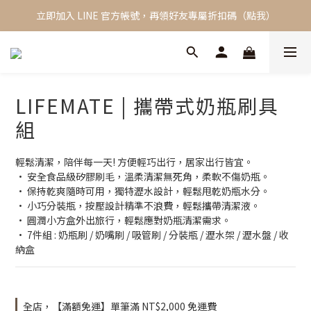
立即加入 LINE 官方帳號，再領好友專屬折扣碼（點我）
新會員限定，加入會員立即獲得 NT$100 購物金
全館單筆滿 2000 免運費
新會員限定，加入會員立即獲得 NT$100 購物金
LIFEMATE | 攜帶式奶瓶刷具
組
輕鬆清潔，陪伴每一天! 方便輕巧出行，居家出行皆宜。
• 安全食品級矽膠刷毛，溫柔清潔無死角，柔軟不傷奶瓶。
• 保持乾爽隨時可用，獨特瀝水設計，輕鬆甩乾奶瓶水分。
• 小巧分裝瓶，按壓設計精準不浪費，輕鬆攜帶清潔液。
• 圓潤小方盒外出旅行，輕鬆應對奶瓶清潔需求。
• 7件組 : 奶瓶刷 / 奶嘴刷 / 吸管刷 / 分裝瓶 / 瀝水架 / 瀝水盤 / 收
納盒
全店，【滿額免運】單筆滿 NT$2,000 免運費